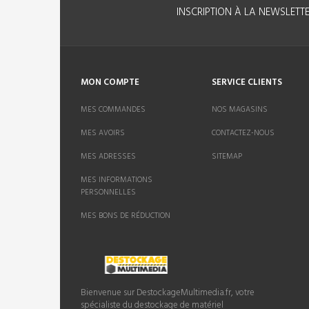
500,00 €
INSCRIPTION À LA NEWSLETT
En Soldes !
Vite Vite !
BORNE TACTILE
LIBRE...
MON COMPTE
SERVICE CLIENTS
5 890,00 €
(-3
1
900,00 €)
MES COMMANDES
NOS MAGASINS
990,00 €
En Soldes !
MES AVOIRS
CONTACTEZ-NOUS
Vite Vite !
MES ADRESSES
SITEMAP
BORNE TACTILE
MES INFORMATIONS
LIBRE...
PERSONNELLES
5 890,00 €
(-3
1
MES BONS DE RÉDUCTION
900,00 €)
990,00 €
En Soldes !
Vite Vite !
PACK CAISSE...
Bienvenue sur DestockageMultimedia.fr, votre
3 290,00 €
(-1
spécialiste du destockage de matériel