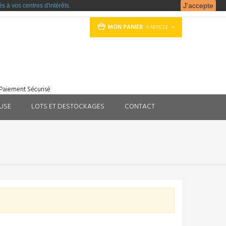
J'accepte
s à vos centres d'intérêts.
MON PANIER
0 ARTICLE
Paiement Sécurisé
EUSE
LOTS ET DESTOCKAGES
CONTACT