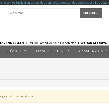
us acceptez l'utilisation de cookies pour vous proposer des services et offres adapté
un compte
CHERCHER
7 73 96 70 44
du Lundi au Samedi de 9h à 19h non-stop.
Livraison Gratuite.
TÉLÉPHONE
MAISON ET CUISINE
CAISSE ENREGISTR
e produit pour ce fabricant.