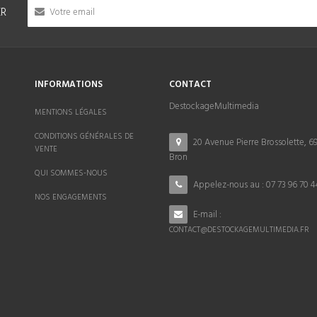
ER
INFORMATIONS
CONTACT
DestockageMultimedia
MENTIONS LÉGALES
CONDITIONS GÉNÉRALES DE
20 Avenue Pierre Brossolette, 6
VENTE
Bron
QUI SOMMES-NOUS
Appelez-nous au :
07 73 96 70 4
NOS ENGAGEMENTS
E-mail :
CONTACT@DESTOCKAGEMULTIMEDIA.FR