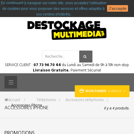
En continuant à naviguer sur notre site, vous acceptez l'utilisation
Connecter
J'accepte
de cookies pour vous proposer des services et offres adaptés à
vos centres d'intérêts.
SERVICE CLIENT :
07 73 96 70 44
du Lundi au Samedi de 9h à 19h non-stop.
Livraison Gratuite.
Paiement Sécurisé
Toggle
MON PANIER
0 ARTICLE
navigation
Accueil
&gt;
Téléphones
>
Accessoires téléphones
>
Accessoires iPhone
ACCESSOIRES IPHONE
Il y a 4 produits.
PROMOTIONS