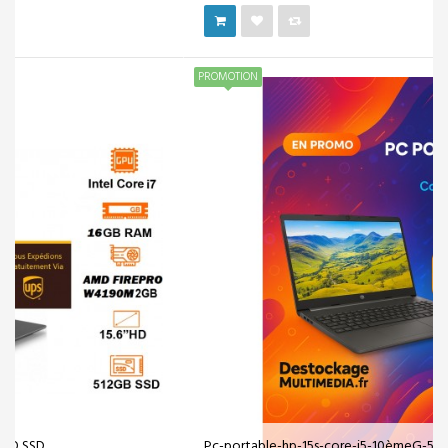
PROMOTION
Pc-portable-hp-15s-core-i5-10èmeG-512ssd-1...