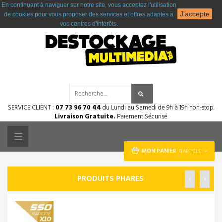
En continuant à naviguer sur notre site, vous acceptez l'utilisation
Connecter
J'accepte
de cookies pour vous proposer des services et offres adaptés à
vos centres d'intérêts.
SERVICE CLIENT :
07 73 96 70 44
du Lundi au Samedi de 9h à 19h non-stop.
Livraison Gratuite.
Paiement Sécurisé
Toggle
MON PANIER
0 ARTICLE
navigation
PRODUITS PHARES
‹
›