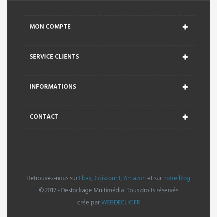
MON COMPTE
SERVICE CLIENTS
INFORMATIONS
CONTACT
Retrouvez-nous sur
Ebay
,
Cdiscount
,
Amazon
et sur
notre blog
© 2017 - Destockage Multimédia. Tous droits réservés
crée par
WEBDECLIC.FR