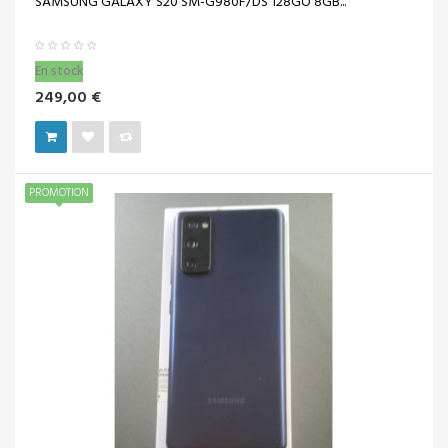
SAMSUNG GALAXY S20 SM-G980F/DS 128GO 8GB...
En stock
249,00 €
PROMOTION