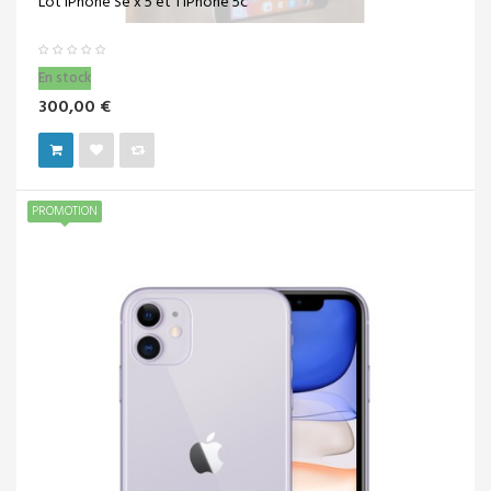
Lot iPhone Se x 5 et 1 iPhone 5c
En stock
300,00 €
PROMOTION