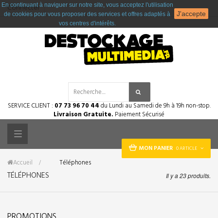
En continuant à naviguer sur notre site, vous acceptez l'utilisation
Connecter
J'accepte
de cookies pour vous proposer des services et offres adaptés à
vos centres d'intérêts.
SERVICE CLIENT :
07 73 96 70 44
du Lundi au Samedi de 9h à 19h non-stop.
Livraison Gratuite.
Paiement Sécurisé
Toggle
MON PANIER
0 ARTICLE
navigation
Accueil
&gt;
Téléphones
TÉLÉPHONES
Il y a 23 produits.
PROMOTIONS