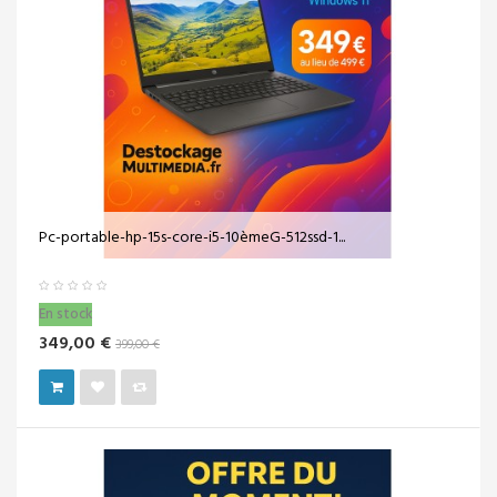
Pc-portable-hp-15s-core-i5-10èmeG-512ssd-1...
En stock
349,00 €
399,00 €