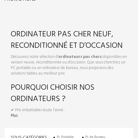
ORDINATEUR PAS CHER NEUF,
RECONDITIONNÉ ET D’OCCASION
Découvrez notre sélection d’
ordinateurs pas chers
disponibles en
version neuve, reconditionnée ou d’occasion. Que vous cherchiez un
PC portable ou un ordinateur de bureau, nous proposons des
solutions fiables au meilleur prix.
POURQUOI CHOISIR NOS
ORDINATEURS ?
✔ Prix imbattables toute l’anné...
Plus
SOUS-CATÉGORIES :
Pc Portable
Pc de Bureau