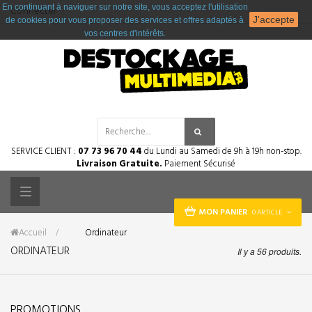
En continuant à naviguer sur notre site, vous acceptez l'utilisation
Connecter
J'accepte
de cookies pour vous proposer des services et offres adaptés à
vos centres d'intérêts.
SERVICE CLIENT :
07 73 96 70 44
du Lundi au Samedi de 9h à 19h non-stop.
Livraison Gratuite.
Paiement Sécurisé
Toggle
MON PANIER
0 ARTICLE
navigation
Accueil
&gt;
Ordinateur
ORDINATEUR
Il y a 56 produits.
PROMOTIONS