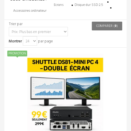
Ecrans
Disque dur SSD 2.5
Accessoires ordinateur
Trier par
COMPARER (
0
)
Montrer
par page
PROMOTION