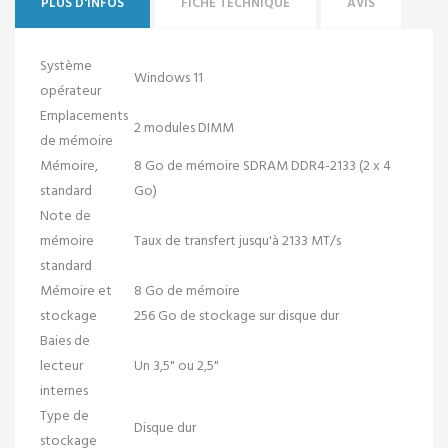
PLUS D'INFOS
FICHE TECHNIQUE
AVIS
Système
Windows 11
opérateur
Emplacements
2 modules DIMM
de mémoire
Mémoire,
8 Go de mémoire SDRAM DDR4-2133 (2 x 4
standard
Go)
Note de
mémoire
Taux de transfert jusqu'à 2133 MT/s
standard
Mémoire et
8 Go de mémoire
stockage
256 Go de stockage sur disque dur
Baies de
lecteur
Un 3,5" ou 2,5"
internes
Type de
Disque dur
stockage