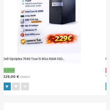
HP ProDesk 400 G5 Intel® Core™ i5 de 9e...
Vendu!
199,00 €
329,00 €