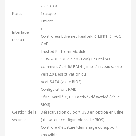
2 USB 3.0
Ports
1 casque
1 micro
)
Interface
Contrôleur Ethernet Realtek RTL8111HSH-CG
réseau
GbE
Trusted Platform Module
SLB9670TT1.2FW4.40 (TPM) 1.2 Critères
communs Certifié EAL4+, mise à niveau sur site
vers 2.0 Désactivation du
port SATA (via le BIOS)
Configurations RAID
Série, parallèle, USB activé/désactivé (via le
BIOS)
Gestion de la
Désactivation du port USB en option en usine
sécurité
(utilisateur configurable via le BIOS)
Contrôle d'écriture/démarrage du support
amovible