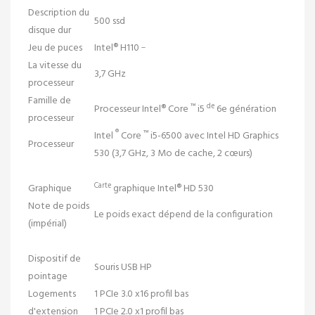
Description du
500 ssd
disque dur
_
Jeu de puces
Intel®
H110
La vitesse du
3,7 GHz
processeur
Famille de
™
de
Processeur Intel® Core
i5
6e génération
processeur
®
™
Intel
Core
i5-6500 avec Intel HD Graphics
Processeur
530 (3,7 GHz, 3 Mo de cache, 2 cœurs)
Carte
Graphique
graphique Intel®
HD 530
Note de poids
Le poids exact dépend de la configuration
(impérial)
Dispositif de
Souris USB HP
pointage
Logements
1 PCIe 3.0 x16 profil bas
d'extension
1 PCIe 2.0 x1 profil bas