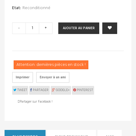
Etat:
Reconditionné
-
+
AJOUTER AU PANIER
Attention: dernières pièces en stock !
Imprimer
Envoyer à un ami
TWEET
PARTAGER
GOOGLE+
PINTEREST
Partager sur Facebook !