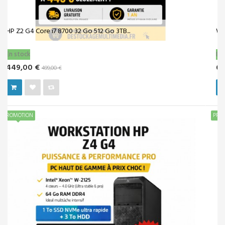
Workstation HP Z4 G4 i7-9800X | 64Go RAM |...
En stock
699,00 €
1 690,00 €
PROMOTION