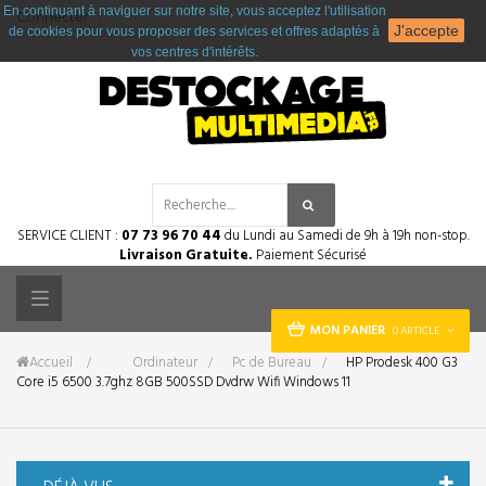
En continuant à naviguer sur notre site, vous acceptez l'utilisation
Connecter
J'accepte
de cookies pour vous proposer des services et offres adaptés à
vos centres d'intérêts.
SERVICE CLIENT :
07 73 96 70 44
du Lundi au Samedi de 9h à 19h non-stop.
Livraison Gratuite.
Paiement Sécurisé
Toggle
MON PANIER
0 ARTICLE
navigation
Accueil
&gt;
Ordinateur
>
Pc de Bureau
>
HP Prodesk 400 G3
Core i5 6500 3.7ghz 8GB 500SSD Dvdrw Wifi Windows 11