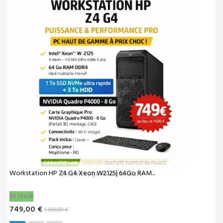
HP Z2 G4 Core i7 8700 32 Go 1to 3TB HDD...
En stock
459,00 €
499,00 €