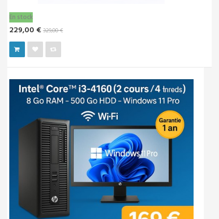
Vendu!
199,00 €
329,00 €
‹
›