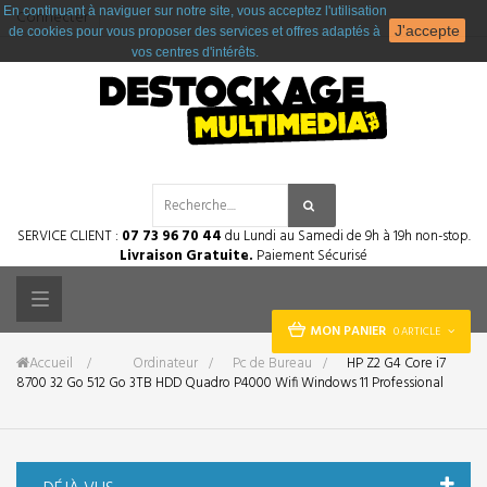
En continuant à naviguer sur notre site, vous acceptez l'utilisation
Connecter
J'accepte
de cookies pour vous proposer des services et offres adaptés à
vos centres d'intérêts.
SERVICE CLIENT :
07 73 96 70 44
du Lundi au Samedi de 9h à 19h non-stop.
Livraison Gratuite.
Paiement Sécurisé
Toggle
MON PANIER
0 ARTICLE
navigation
Accueil
&gt;
Ordinateur
>
Pc de Bureau
>
HP Z2 G4 Core i7
8700 32 Go 512 Go 3TB HDD Quadro P4000 Wifi Windows 11 Professional