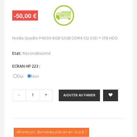
-50,00 €
Nvidia Quadro P4000 8GB 32GB DDR4 512 SSD + 3TB HDD
Etat:
Reconditionné
ECRAN HP 223 :
Oui
Non
-
+
AJOUTER AU PANIER
Attention: dernières pièces en stock !