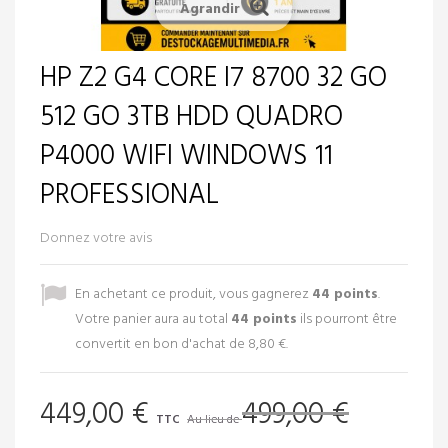
Agrandir
HP Z2 G4 CORE I7 8700 32 GO
512 GO 3TB HDD QUADRO
P4000 WIFI WINDOWS 11
PROFESSIONAL
Donnez votre avis
En achetant ce produit, vous gagnerez
44
points
.
Votre panier aura au total
44
points
ils pourront être
convertit en bon d'achat de
8,80 €
.
449,00 €
499,00 €
TTC
Au lieu de