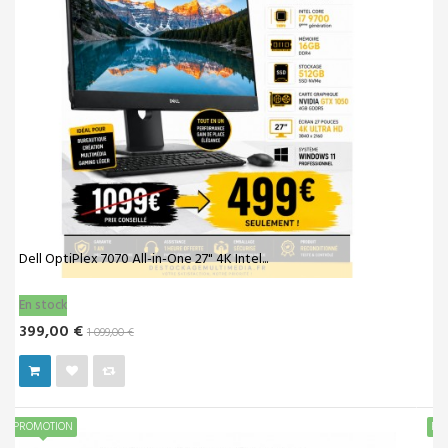
Workstation HP Z4 G4 i7-9800X | 64Go RAM |...
En stock
699,00 €
1 690,00 €
PROMOTION