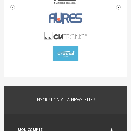
INFORMATIONS
CONTACT
Retrouvez-nous sur
Ebay
,
Cdiscount
,
Amazon
et sur
notre blog
© 2017 - Destockage Multimédia. Tous droits réservés
crée par
WEBDECLIC.FR