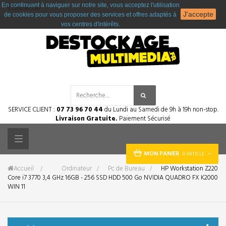
En continuant à naviguer sur notre site, vous acceptez l'utilisation
Connecter
J'accepte
de cookies pour vous proposer des services et offres adaptés à
vos centres d'intérêts.
SERVICE CLIENT :
07 73 96 70 44
du Lundi au Samedi de 9h à 19h non-stop.
Livraison Gratuite.
Paiement Sécurisé
Toggle
MON PANIER
0 ARTICLE
navigation
Accueil
&gt;
Ordinateur
>
Pc de Bureau
>
HP Workstation Z220
Core i7 3770 3,4 GHz 16GB - 256 SSD HDD 500 Go NVIDIA QUADRO FX K2000
WIN 11