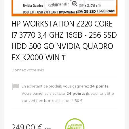
Agrandir
HP WORKSTATION Z220 CORE
I7 3770 3,4 GHZ 16GB - 256 SSD
HDD 500 GO NVIDIA QUADRO
FX K2000 WIN 11
Donnez votre avis
En achetant ce produit, vous gagnerez
24
points
.
Votre panier aura au total
24
points
ils pourront être
convertit en bon d'achat de
4,80 €
.
249,00 €