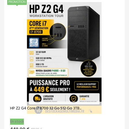
PROMOTION
Workstation HP Z4 G4 i7-9800X | 64Go RAM |...
En stock