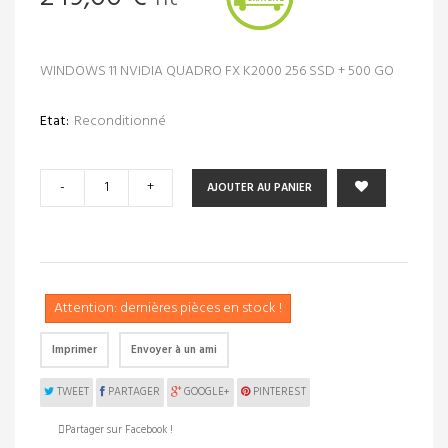
TTC
WINDOWS 11 NVIDIA QUADRO FX K2000 256 SSD + 500 GO
Etat:
Reconditionné
-
+
AJOUTER AU PANIER
Attention: dernières pièces en stock !
Imprimer
Envoyer à un ami
TWEET
PARTAGER
GOOGLE+
PINTEREST
Partager sur Facebook !