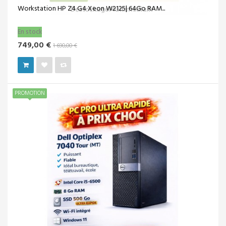
HP Z2 G4 Core i7 8700 32 Go 1to 3TB HDD...
En stock
459,00 €
499,00 €
PROMOTION