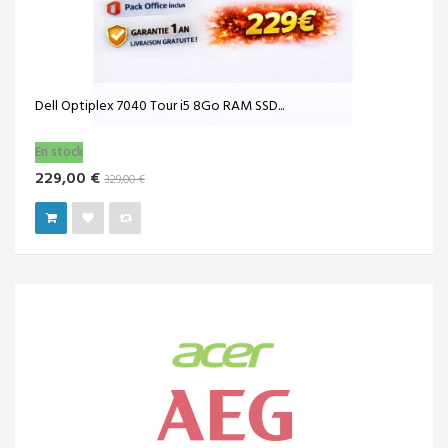
HP ProDesk 400 G5 Intel® Core™ i5 de 9e...
Vendu!
199,00 €
329,00 €