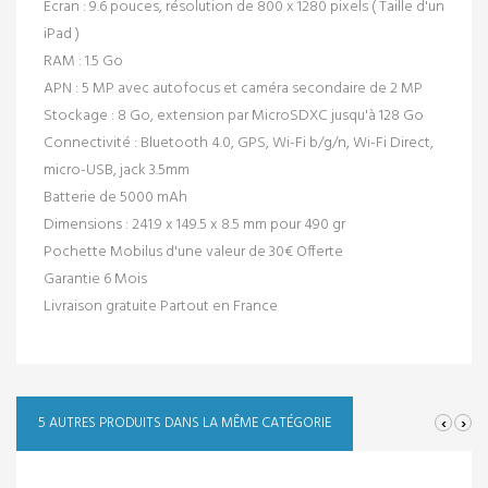
Ecran :
9.6 pouces, résolution de 800 x 1280 pixels ( Taille d'un
iPad )
RAM :
1.5 Go
APN :
5 MP avec autofocus et caméra secondaire de 2 MP
Stockage :
8 Go, extension par MicroSDXC jusqu'à 128 Go
Connectivité :
Bluetooth 4.0, GPS, Wi-Fi b/g/n, Wi-Fi Direct,
micro-USB, jack 3.5mm
Batterie de 5000 mAh
Dimensions :
241.9 x 149.5 x 8.5 mm pour 490 gr
Pochette Mobilus d'une valeur de 30€ Offerte
Garantie 6 Mois
Livraison gratuite Partout en France
‹
›
5 AUTRES PRODUITS DANS LA MÊME CATÉGORIE