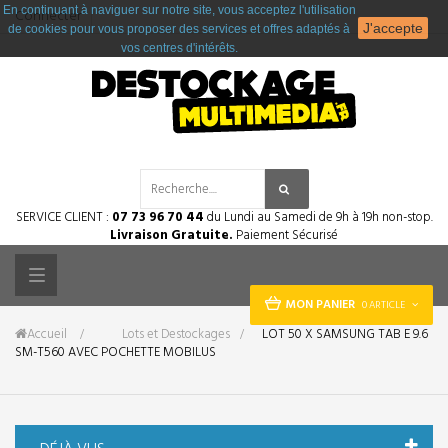
En continuant à naviguer sur notre site, vous acceptez l'utilisation
Connecter
J'accepte
de cookies pour vous proposer des services et offres adaptés à
vos centres d'intérêts.
SERVICE CLIENT :
07 73 96 70 44
du Lundi au Samedi de 9h à 19h non-stop.
Livraison Gratuite.
Paiement Sécurisé
Toggle
MON PANIER
0 ARTICLE
navigation
Accueil
&gt;
Lots et Destockages
>
LOT 50 X SAMSUNG TAB E 9.6
SM-T560 AVEC POCHETTE MOBILUS