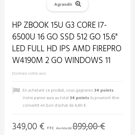
Agrandir
HP ZBOOK 15U G3 CORE I7-
6500U 16 GO SSD 512 GO 15.6"
LED FULL HD IPS AMD FIREPRO
W4190M 2 GO WINDOWS 11
Donnez votre avis
En achetant ce produit, vous gagnerez
34
points
.
Votre panier aura au total
34
points
ils pourront être
convertit en bon d'achat de
6,80 €
.
349,00 €
899,00 €
TTC
Au lieu de