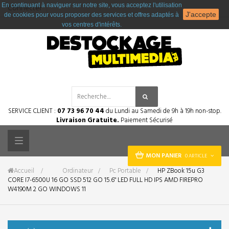
En continuant à naviguer sur notre site, vous acceptez l'utilisation
Connecter
J'accepte
de cookies pour vous proposer des services et offres adaptés à
vos centres d'intérêts.
SERVICE CLIENT :
07 73 96 70 44
du Lundi au Samedi de 9h à 19h non-stop.
Livraison Gratuite.
Paiement Sécurisé
Toggle
MON PANIER
0 ARTICLE
navigation
Accueil
&gt;
Ordinateur
>
Pc Portable
>
HP ZBook 15u G3
CORE I7-6500U 16 GO SSD 512 GO 15.6" LED FULL HD IPS AMD FIREPRO
W4190M 2 GO WINDOWS 11