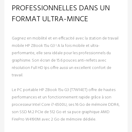
PROFESSIONNELLES DANS UN
FORMAT ULTRA-MINCE
Gagnez en mobilité et en efficacité avec la station de travail
mobile
HP ZBook 15u G3
! A la fois mobile et ultra-
performante, elle sera idéale pour les professionnels du
graphisme. Son écran de 15.6 pouces anti-reflets avec
résolution Full HD Ips offre aussi un excellent confort de
travail.
Le PC portable HP ZBook 15u G3 (T7W14ET) offre de hautes
performances et un fonctionnement rapide grâce à son
processeur
Intel Core i7-6500U
, ses 16 Go de mémoire DDR4,
son
SSD M.2 PCIe de 512 Go
et sa puce graphique
AMD
FirePro W4190M
avec 2 Go de mémoire dédiée.