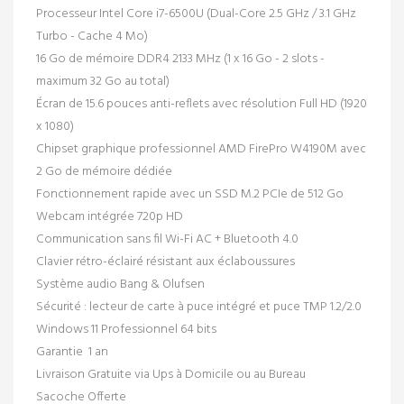
Processeur
Intel Core i7-6500U
(Dual-Core 2.5 GHz / 3.1 GHz
Turbo - Cache 4 Mo)
16 Go
de mémoire DDR4 2133 MHz (1 x 16 Go - 2 slots -
maximum 32 Go au total)
Écran de 15.6 pouces anti-reflets avec résolution Full HD (1920
x 1080)
Chipset graphique professionnel
AMD FirePro W4190M
avec
2 Go de mémoire dédiée
Fonctionnement rapide avec un
SSD M.2 PCIe de 512 Go
Webcam intégrée 720p HD
Communication sans fil
Wi-Fi AC
+
Bluetooth 4.0
Clavier rétro-éclairé résistant aux éclaboussures
Système audio Bang & Olufsen
Sécurité : lecteur de carte à puce intégré et puce TMP 1.2/2.0
Windows 11 Professionnel 64 bits
Garantie 1 an
Livraison Gratuite via Ups à Domicile ou au Bureau
Sacoche Offerte