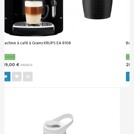
Bouilloire Clatronic WK 3559 - noir-inox
En stock
28,99 €