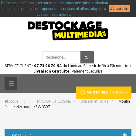
En continuant à naviguer sur notre site, vous acceptez l'utilisation
Connecter
J'accepte
de cookies pour vous proposer des services et offres adaptés à
vos centres d'intérêts.
SERVICE CLIENT :
07 73 96 70 44
du Lundi au Samedi de 9h à 19h non-stop.
Livraison Gratuite.
Paiement Sécurisé
Toggle
MON PANIER
0 ARTICLE
navigation
Accueil
&gt;
MAISON ET CUISINE
>
Boisson et Froide
>
Moulin
à café éléctrique KSW 3307