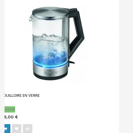
MON COMPTE
SERVICE CLIENTS
INFORMATIONS
CONTACT
Retrouvez-nous sur
Ebay
,
Cdiscount
,
Amazon
et sur
notre blog
© 2017 - Destockage Multimédia. Tous droits réservés
crée par
WEBDECLIC.FR