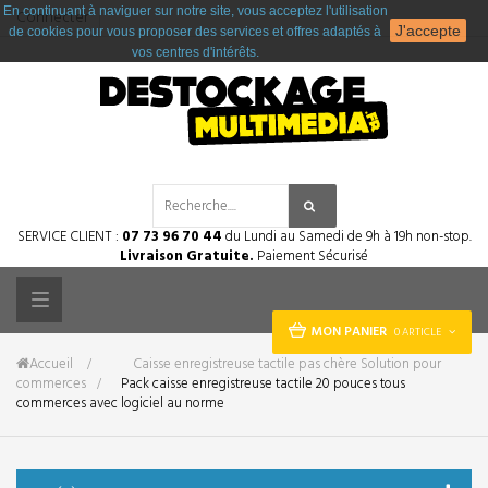
En continuant à naviguer sur notre site, vous acceptez l'utilisation
Connecter
J'accepte
de cookies pour vous proposer des services et offres adaptés à
vos centres d'intérêts.
SERVICE CLIENT :
07 73 96 70 44
du Lundi au Samedi de 9h à 19h non-stop.
Livraison Gratuite.
Paiement Sécurisé
Toggle
MON PANIER
0 ARTICLE
navigation
Accueil
&gt;
Caisse enregistreuse tactile pas chère Solution pour
commerces
>
Pack caisse enregistreuse tactile 20 pouces tous
commerces avec logiciel au norme