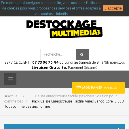
En continuant à naviguer sur notre site, vous acceptez l'utilisation
Connecter
J'accepte
de cookies pour vous proposer des services et offres adaptés à
vos centres d'intérêts.
SERVICE CLIENT :
07 73 96 70 44
du Lundi au Samedi de 9h à 19h non-stop.
Livraison Gratuite.
Paiement Sécurisé
Toggle
MON PANIER
0 ARTICLE
navigation
Accueil
&gt;
Caisse enregistreuse tactile pas chère Solution pour
commerces
>
Pack Caisse Enregistreuse Tactile Aures Sango Core i5 SSD
Tous commerces aux normes