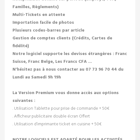
Familles, Règlements)
Multi-Tickets en attente
Importation facile de photos
Plusieurs codes-barres par article
Gestion de comptes clients (Crédits, Cartes de
fidélité)
Notre logiciel supporte les devises étrangères : Franc
Suisse, Franc Belge, Les Francs CFA ...
N'hésitez pas à nous contacter au
07 73 96 70 44
du
Lundi au Samedi 9h 19h
La Version Premium vous donne accès aux options
suivantes :
. Utilisation Tablette pour prise de commande + 50€
. Afficheur publicitaire double écran Offert
. Utilisation d’imprimante ticket en cuisine + 50€
NOTRE LOGICIELS EST ADAPTÉ POUR LES ACTIVITÉS