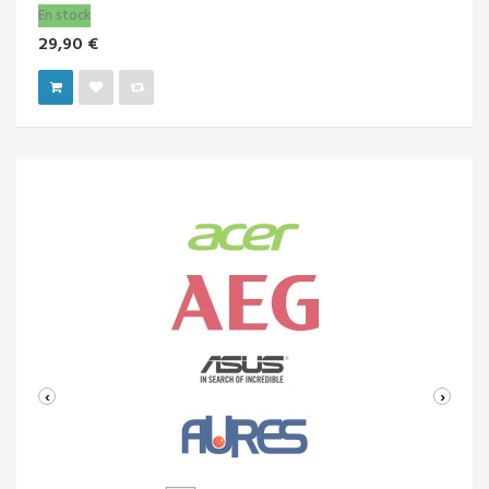
En stock
29,90 €
‹
›