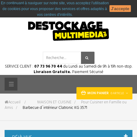
En continuant à naviguer sur notre site, vous acceptez l'utilisation
Connecter
J'accepte
de cookies pour vous proposer des services et offres adaptés à
vos centres d'intérêts.
SERVICE CLIENT :
07 73 96 70 44
du Lundi au Samedi de 9h à 19h non-stop.
Livraison Gratuite.
Paiement Sécurisé
Toggle
MON PANIER
0 ARTICLE
navigation
Accueil
&gt;
MAISON ET CUISINE
>
Pour Cuisiner en Famille ou
Amis
>
Barbecue d´intérieur Clatronic KG 3571