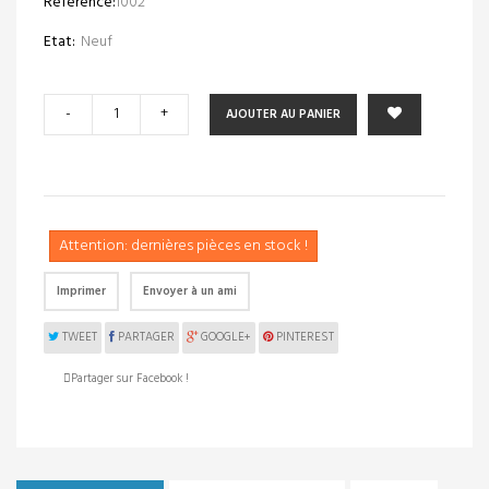
Référence:
1002
Etat:
Neuf
-
+
AJOUTER AU PANIER
Attention: dernières pièces en stock !
Imprimer
Envoyer à un ami
TWEET
PARTAGER
GOOGLE+
PINTEREST
Partager sur Facebook !