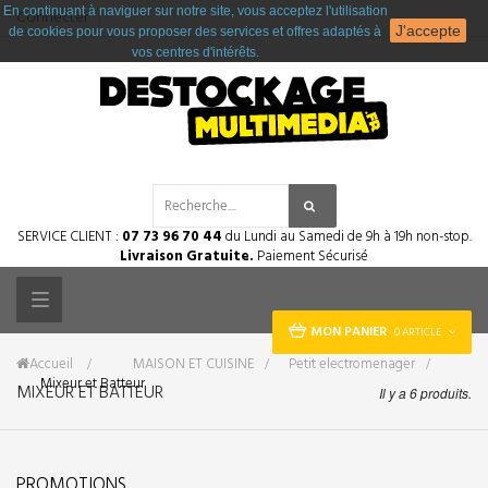
En continuant à naviguer sur notre site, vous acceptez l'utilisation
Connecter
J'accepte
de cookies pour vous proposer des services et offres adaptés à
vos centres d'intérêts.
SERVICE CLIENT :
07 73 96 70 44
du Lundi au Samedi de 9h à 19h non-stop.
Livraison Gratuite.
Paiement Sécurisé
Toggle
MON PANIER
0 ARTICLE
navigation
Accueil
&gt;
MAISON ET CUISINE
>
Petit electromenager
>
Mixeur et Batteur
MIXEUR ET BATTEUR
Il y a 6 produits.
PROMOTIONS