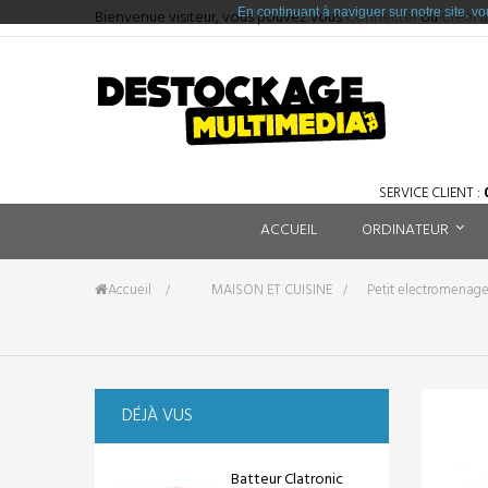
En continuant à naviguer sur notre site, vo
Bienvenue visiteur, vous pouvez vous
Connecter
ou
Créer 
SERVICE CLIENT :
0
ACCUEIL
ORDINATEUR
Accueil
&gt;
MAISON ET CUISINE
>
Petit electromenage
DÉJÀ VUS
Batteur Clatronic