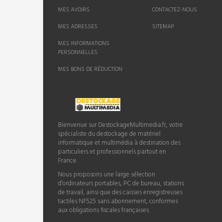
MES AVOIRS
CONTACTEZ-NOUS
MES ADRESSES
SITEMAP
MES INFORMATIONS
PERSONNELLES
MES BONS DE RÉDUCTION
Bienvenue sur DestockageMultimedia.fr, votre
spécialiste du destockage de matériel
informatique et multimédia à destination des
particuliers et professionnels partout en
France.
Nous proposons une large sélection
d’ordinateurs portables, PC de bureau, stations
de travail, ainsi que des caisses enregistreuses
tactiles NF525 sans abonnement, conformes
aux obligations fiscales françaises.