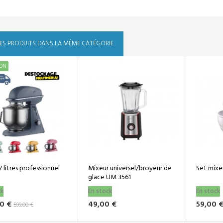
ES PRODUITS DANS LA MÊME CATÉGORIE
Mixeur universel/broyeur de
Set mixeur manuel PSM 3004
glace UM 3561
En stock
En stock
49,00 €
59,00 €