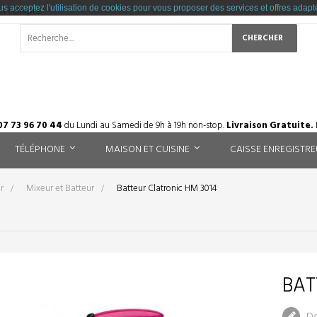
us acceptez l'utilisation de cookies pour vous proposer des services et offres adapté
un compte
CHERCHER
7 73 96 70 44
du Lundi au Samedi de 9h à 19h non-stop.
Livraison Gratuite.
TÉLÉPHONE
MAISON ET CUISINE
CAISSE ENREGISTR
r
>
Mixeur et Batteur
>
Batteur Clatronic HM 3014
BAT
Do