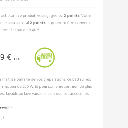
 achetant ce produit, vous gagnerez
2
points
. Votre
nier aura au total
2
points
ils pourront être convertit
 bon d'achat de
0,40 €
.
99 €
TTC
 maîtrise parfaite de vos préparations, ce batteur est
n moteur de 250 W. Et pour son enretien, rien de plus
Il est lavable au lave vaisselle ainsi que ses accesoires.
ce:
1003
uf