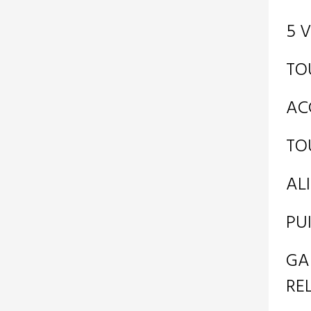
BORNE TACTILE
LIBRE...
5 
5 890,00 €
(-3
1
900,00 €)
TO
990,00 €
En Soldes !
Vite Vite !
AC
PACK CAISSE...
TO
3 290,00 €
(-1
1
800,00 €)
490,00 €
AL
En Soldes !
Vite Vite !
PU
CAISSE
ENREGISTREUSE...
GA
2 890,00 €
(-1
1
600,00 €)
RE
290,00 €
En Soldes !
Vite Vite !