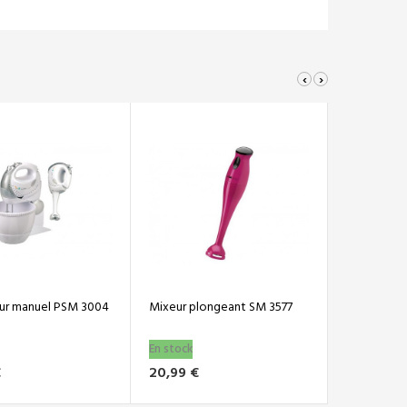
‹
›
Mixeur plongeant SM 3577
Batteur électrique 4 en 1
En stock
En stock
20,99 €
52,39 €