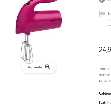
En
pa
en
24,
Agrandir
Pour une
doté d'u
facile: 
Référen
Etat:
Ne