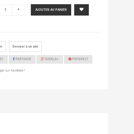
+
AJOUTER AU PANIER
er
Envoyer à un ami
ET
PARTAGER
GOOGLE+
PINTEREST
ger sur Facebook !