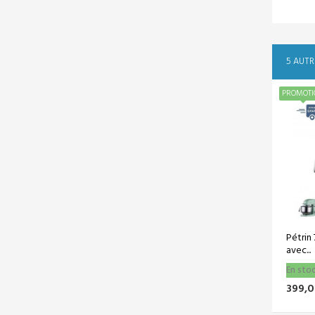
PACK CAISSE
TACTILE HP...
5 AUTR
2 890,00 €
(-2
650,00
240,00 €)
€
En Soldes !
PROMOTION
Vite Vite !
DELL LATITUDE
5530 15...
2 890,00 €
(-2
499,00
391,00 €)
€
Pétrin 7 litres professionnel
avec...
En stock
399,00 €
599,00 €