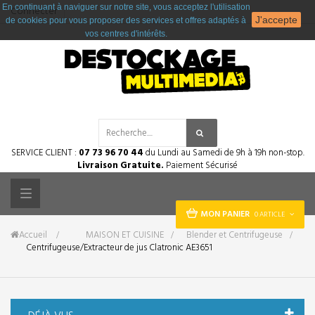
En continuant à naviguer sur notre site, vous acceptez l'utilisation
Connecter
J'accepte
de cookies pour vous proposer des services et offres adaptés à
vos centres d'intérêts.
SERVICE CLIENT :
07 73 96 70 44
du Lundi au Samedi de 9h à 19h non-stop.
Livraison Gratuite.
Paiement Sécurisé
Toggle
MON PANIER
0 ARTICLE
navigation
Accueil
&gt;
MAISON ET CUISINE
>
Blender et Centrifugeuse
>
Centrifugeuse/Extracteur de jus Clatronic AE3651