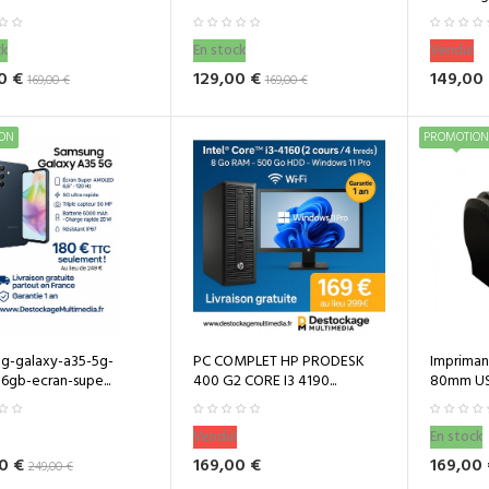
ck
En stock
Vendu!
0 €
129,00 €
149,00
169,00 €
169,00 €
ON
PROMOTION
g-galaxy-a35-5g-
PC COMPLET HP PRODESK
Impriman
6gb-ecran-supe...
400 G2 CORE I3 4190...
80mm USB
Vendu!
En stock
0 €
169,00 €
169,00
249,00 €