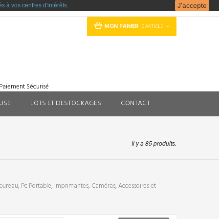
J'accepte
s à vos centres d'intérêts.
MON PANIER
0 ARTICLE
Paiement Sécurisé
EUSE
LOTS ET DESTOCKAGES
CONTACT
Il y a 85 produits.
 bureau, Pc Portable, Imprimantes, Caméras, Accessoires et