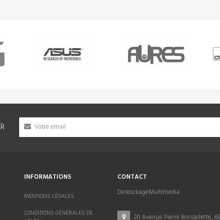
ER
INFORMATIONS
CONTACT
DestockageMultimedia
MENTIONS LÉGALES
CONDITIONS GÉNÉRALES DE
20 Avenue Pierre Brossolette, 6