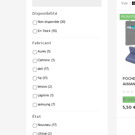
Vue
Disponibilité
PROMOTI
Non disponible
(30)
En Stock
(55)
Fabricant
Aures
(5)
Clatronic
(1)
dell
(17)
POCHET
hp
(31)
AIMANT
lenovo
(2)
Logilink
(1)
En sto
samsung
(7)
5,50 
État
Nouveau
(17)
Utilisé
(2)