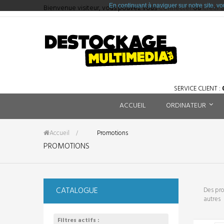
En continuant à naviguer sur notre site, vo
Bienvenue visiteur, vous pouvez vous
Connecter
ou
Créer 
SERVICE CLIENT :
0
ACCUEIL
ORDINATEUR
Accueil
&gt;
Promotions
PROMOTIONS
CATALOGUE
Des pro
autres
Filtres actifs :