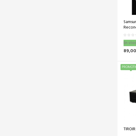
LOT DE 10 IPAD 4...
3 490,00 €
Samsun
2
(-990,00 €)
Recond
500,00 €
Prix Réduits !
Vite Vite !
En sto
89,00
LOT 10 IPAD AIR
16 GO...
PROMOTI
3 490,00 €
2
(-990,00 €)
500,00 €
En Soldes !
Vite Vite !
BORNE TACTILE
LIBRE...
5 890,00 €
(-3
1
900,00 €)
TIROIR
990,00 €
En Soldes !