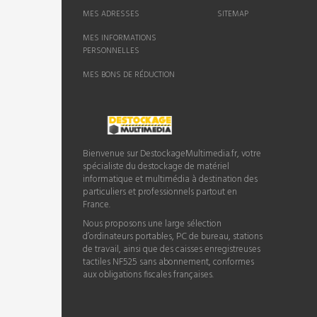
MES ADRESSES
SITEMAP
MES INFORMATIONS
PERSONNELLES
MES BONS DE RÉDUCTION
Bienvenue sur DestockageMultimedia.fr, votre
spécialiste du destockage de matériel
informatique et multimédia à destination des
particuliers et professionnels partout en
France.
Nous proposons une large sélection
d’ordinateurs portables, PC de bureau, stations
de travail, ainsi que des caisses enregistreuses
tactiles NF525 sans abonnement, conformes
aux obligations fiscales françaises.