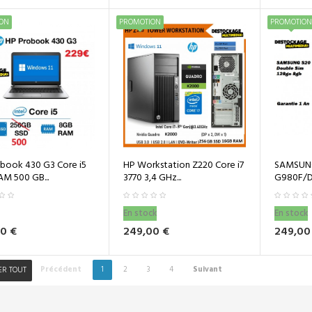
ON
PROMOTION
PROMOTION
book 430 G3 Core i5
HP Workstation Z220 Core i7
SAMSUN
M 500 GB...
3770 3,4 GHz...
G980F/DS
En stock
En stock
0 €
249,00 €
249,00
Précédent
1
2
3
4
Suivant
ER TOUT