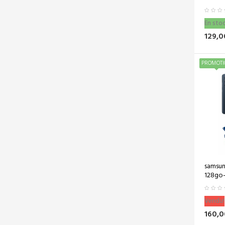
Vite Vite !
En sto
BORNE TACTILE
129,0
LIBRE...
5 890,00 €
(-3
PROMOTI
1
900,00 €)
990,00 €
En Soldes !
Vite Vite !
PACK CAISSE...
3 290,00 €
(-1
1
800,00 €)
490,00 €
En Soldes !
Vite Vite !
samsun
128go-
CAISSE
Vendu!
ENREGISTREUSE...
160,0
2 890,00 €
(-1