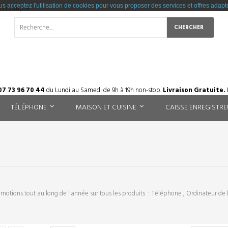
us acceptez l'utilisation de cookies pour vous proposer des services et offres adapté
un compte
CHERCHER
7 73 96 70 44
du Lundi au Samedi de 9h à 19h non-stop.
Livraison Gratuite.
TÉLÉPHONE
MAISON ET CUISINE
CAISSE ENREGISTR
motions tout au long de l'année sur tous les produits : Téléphone , Ordinateur de