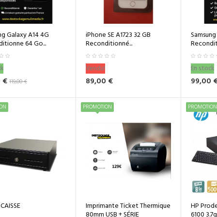
g Galaxy A14 4G
iPhone SE A1723 32 GB
Samsung 
itionne 64 Go...
Reconditionné...
Reconditi
ck
Vendu!
En stock
 €
89,00 €
99,00 
119,00 €
ON
PROMOTION
PROMOTION
 CAISSE
Imprimante Ticket Thermique
HP Prode
80mm USB + SÉRIE
6100 3.7g