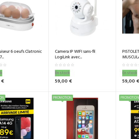
iseur 6 oeufs Clatronic
Camera IP WIFI sans-fil
PISTOLE
...
LogiLink avec...
MUSCULAI
ck
En stock
En stock
 €
59,00 €
59,00 
ON
PROMOTION
PROMOTION