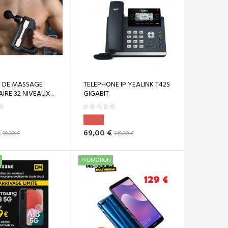
T DE MASSAGE
TELEPHONE IP YEALINK T42S
RE 32 NIVEAUX...
GIGABIT
Vendu!
€
69,00 €
99,00 €
149,00 €
PROMOTION