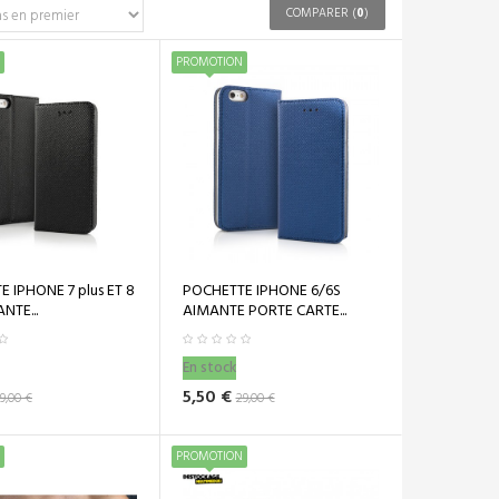
COMPARER (
0
)
PROMOTION
 IPHONE 7 plus ET 8
POCHETTE IPHONE 6/6S
NTE...
AIMANTE PORTE CARTE...
En stock
5,50 €
9,00 €
29,00 €
PROMOTION