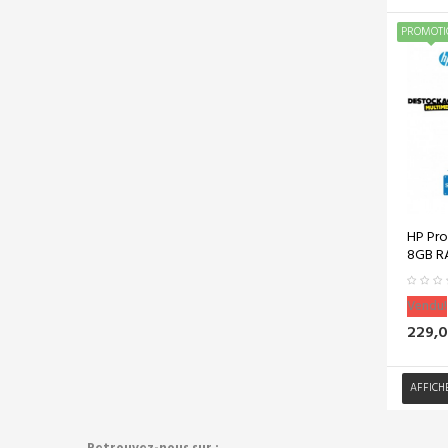
1
600,00 €)
290,00 €
En Soldes !
PROMOTI
Vite Vite !
PACK CAISSE
TACTILE HP...
2 890,00 €
(-2
650,00
240,00 €)
€
En Soldes !
Vite Vite !
HP Pro
8GB RA
DELL LATITUDE
5530 15...
2 890,00 €
(-2
Vendu!
499,00
391,00 €)
229,0
€
AFFICH