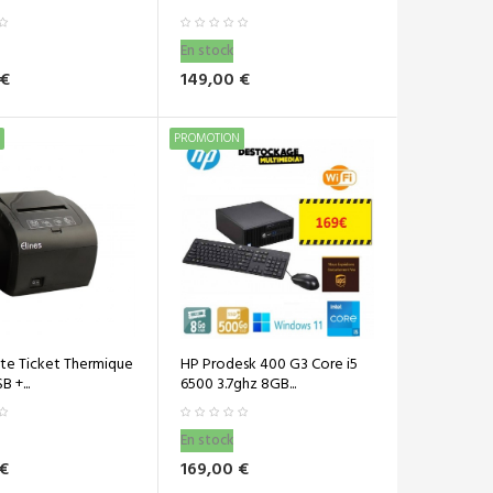
En stock
 €
149,00 €
PROMOTION
te Ticket Thermique
HP Prodesk 400 G3 Core i5
 +...
6500 3.7ghz 8GB...
En stock
 €
169,00 €